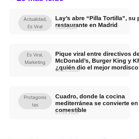
Lay’s abre “Pilla Tortilla”, su
Actualidad
,
restaurante en Madrid
Es Viral
11.03.2026
Pique viral entre directivos d
Es Viral
,
McDonald’s, Burger King y K
Marketing
¿quién dio el mejor mordisc
08.03.2026
Cuadro, donde la cocina
Protagonis
mediterránea se convierte en
Tas
comestible
07.03.2026