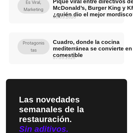
Pique viral entre directivos d
Es Viral
,
McDonald’s, Burger King y K
Marketing
¿quién dio el mejor mordisc
08.03.2026
Cuadro, donde la cocina
Protagonis
mediterránea se convierte en
Tas
comestible
07.03.2026
Las novedades
semanales de la
restauración.
Sin aditivos.