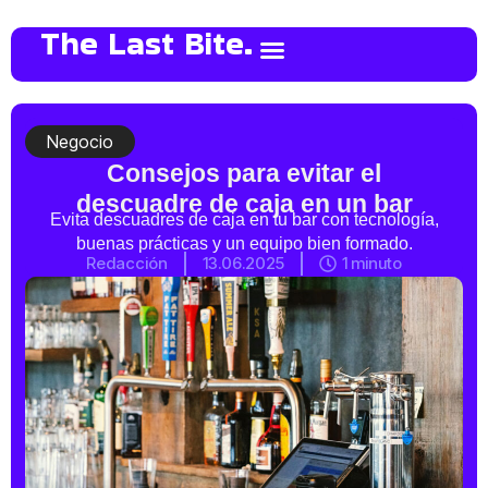
The Last Bite.
Negocio
Consejos para evitar el
descuadre de caja en un bar
Evita descuadres de caja en tu bar con tecnología,
buenas prácticas y un equipo bien formado.
Redacción
13.06.2025
1 minuto