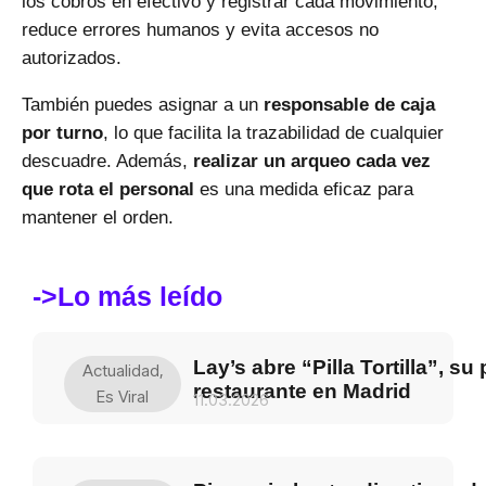
los cobros en efectivo y registrar cada movimiento,
reduce errores humanos y evita accesos no
autorizados.
También puedes asignar a un
responsable de caja
por turno
, lo que facilita la trazabilidad de cualquier
descuadre. Además,
realizar un arqueo cada vez
que rota el personal
es una medida eficaz para
mantener el orden.
->Lo más leído
Lay’s abre “Pilla Tortilla”, su
Actualidad
,
restaurante en Madrid
Es Viral
11.03.2026