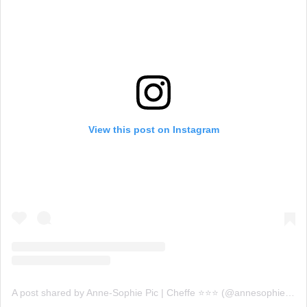
View this post on Instagram
A post shared by Anne-Sophie Pic | Cheffe ⭐️⭐️⭐️ (@annesophiepic)