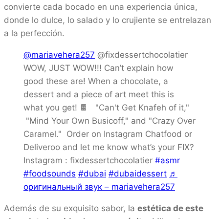
convierte cada bocado en una experiencia única,
donde lo dulce, lo salado y lo crujiente se entrelazan
a la perfección.
@mariavehera257
@fixdessertchocolatier
WOW, JUST WOW!!! Can’t explain how
good these are! When a chocolate, a
dessert and a piece of art meet this is
what you get! 🍫 "Can't Get Knafeh of it,"
"Mind Your Own Busicoff," and "Crazy Over
Caramel." Order on Instagram Chatfood or
Deliveroo and let me know what’s your FIX?
Instagram : fixdessertchocolatier
#asmr
#foodsounds
#dubai
#dubaidessert
♬
оригинальный звук – mariavehera257
Además de su exquisito sabor, la
estética de este