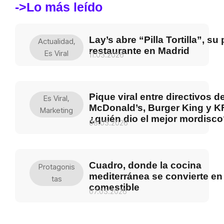
->Lo más leído
Lay’s abre “Pilla Tortilla”, su
Actualidad
,
restaurante en Madrid
Es Viral
11.03.2026
Pique viral entre directivos d
Es Viral
,
McDonald’s, Burger King y K
Marketing
¿quién dio el mejor mordisc
08.03.2026
Cuadro, donde la cocina
Protagonis
mediterránea se convierte en
Tas
comestible
07.03.2026