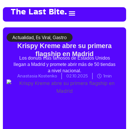
The Last Bite.
Actualidad
,
Es Viral
,
Gastro
Krispy Kreme abre su primera
flagship en Madrid
Los donuts más famosos de Estados Unidos
llegan a Madrid y promete abrir más de 50 tiendas
a nivel nacional.
Anastasia Kostenko
02.10.2025
1min