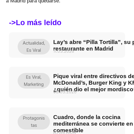
a Madrid para quedarse.
->Lo más leído
Lay’s abre “Pilla Tortilla”, su
Actualidad
,
restaurante en Madrid
Es Viral
11.03.2026
Pique viral entre directivos d
Es Viral
,
McDonald’s, Burger King y K
Marketing
¿quién dio el mejor mordisc
08.03.2026
Cuadro, donde la cocina
Protagonis
mediterránea se convierte en
Tas
comestible
07.03.2026