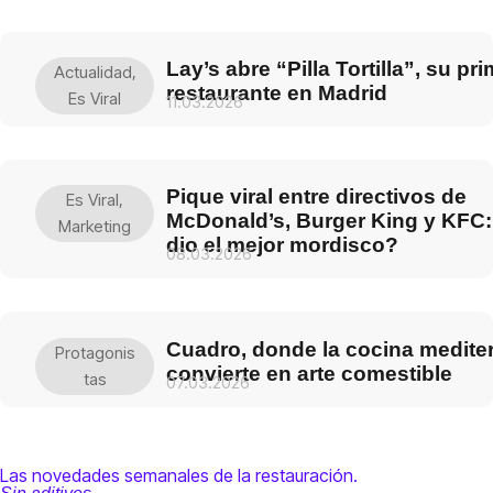
Lay’s abre “Pilla Tortilla”, su pr
Actualidad
,
restaurante en Madrid
Es Viral
11.03.2026
Pique viral entre directivos de
Es Viral
,
McDonald’s, Burger King y KFC:
Marketing
dio el mejor mordisco?
08.03.2026
Cuadro, donde la cocina medite
Protagonis
convierte en arte comestible
Tas
07.03.2026
Las novedades semanales de la restauración.