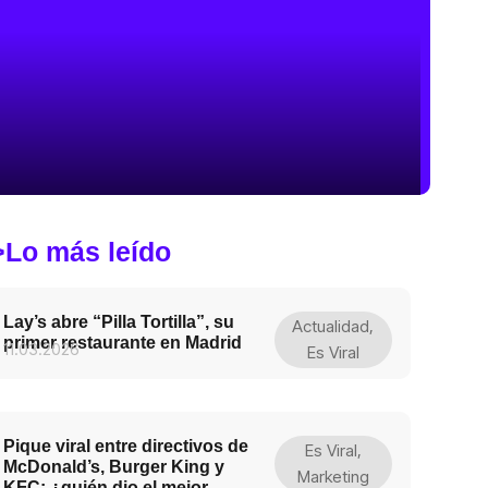
>Lo más leído
Lay’s abre “Pilla Tortilla”, su
Actualidad
,
primer restaurante en Madrid
11.03.2026
Es Viral
Pique viral entre directivos de
Es Viral
,
McDonald’s, Burger King y
Marketing
KFC: ¿quién dio el mejor