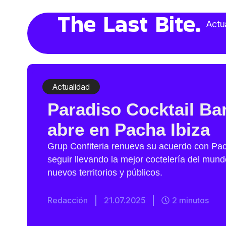
The Last Bite.
Actu
Actualidad
Paradiso Cocktail Ba
abre en Pacha Ibiza
Grup Confiteria renueva su acuerdo con Pa
seguir llevando la mejor coctelería del mund
nuevos territorios y públicos.
Redacción
21.07.2025
2 minutos