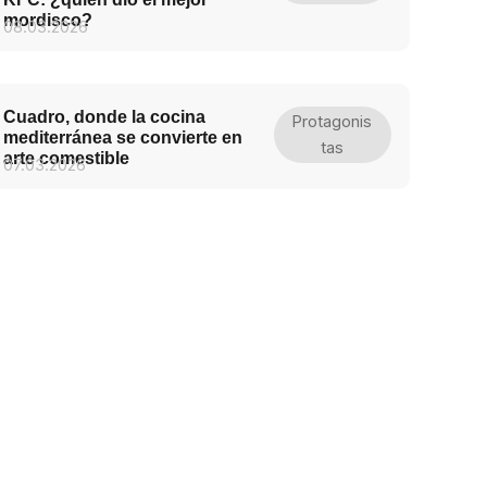
mordisco?
08.03.2026
Cuadro, donde la cocina
Protagonis
mediterránea se convierte en
Tas
arte comestible
07.03.2026