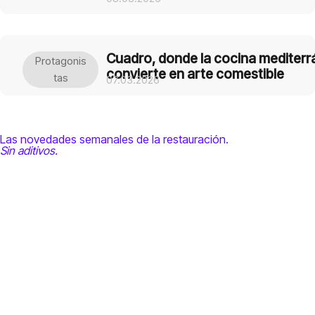
Cuadro, donde la cocina mediterr
Protagonis
convierte en arte comestible
Tas
07.03.2026
Las novedades semanales de la restauración.
Sin aditivos.