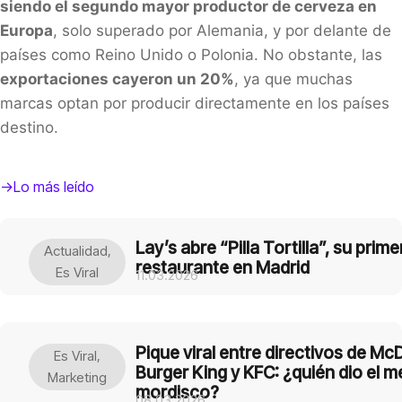
siendo el segundo mayor productor de cerveza en
Europa
, solo superado por Alemania, y por delante de
países como Reino Unido o Polonia. No obstante, las
exportaciones cayeron un 20%
, ya que muchas
marcas optan por producir directamente en los países
destino.
->Lo más leído
Lay’s abre “Pilla Tortilla”, su prime
Actualidad
,
restaurante en Madrid
Es Viral
11.03.2026
Pique viral entre directivos de Mc
Es Viral
,
Burger King y KFC: ¿quién dio el m
Marketing
mordisco?
08.03.2026