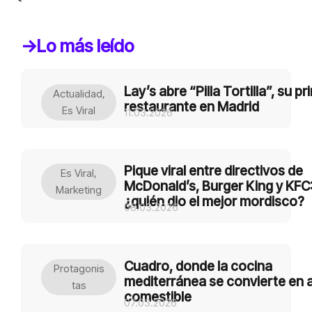
->Lo más leído
Lay’s abre “Pilla Tortilla”, su pr
Actualidad
,
restaurante en Madrid
Es Viral
11.03.2026
Pique viral entre directivos de
Es Viral
,
McDonald’s, Burger King y KFC
Marketing
¿quién dio el mejor mordisco?
08.03.2026
Cuadro, donde la cocina
Protagonis
mediterránea se convierte en 
Tas
comestible
07.03.2026