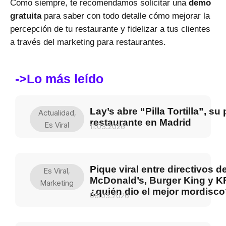
Como siempre, te recomendamos solicitar una
demo
gratuita
para saber con todo detalle cómo mejorar la
percepción de tu restaurante y fidelizar a tus clientes
a través del marketing para restaurantes.
->Lo más leído
Lay’s abre “Pilla Tortilla”, su
Actualidad
,
restaurante en Madrid
Es Viral
11.03.2026
Pique viral entre directivos d
Es Viral
,
McDonald’s, Burger King y K
Marketing
¿quién dio el mejor mordisc
08.03.2026