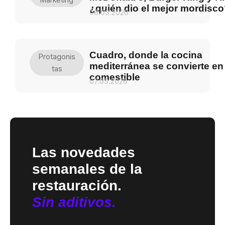
¿quién dio el mejor mordisc
08.03.2026
Cuadro, donde la cocina
Protagonis
mediterránea se convierte en
Tas
comestible
07.03.2026
Las novedades
semanales de la
restauración.
Sin aditivos.