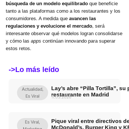
búsqueda de un modelo equilibrado
que beneficie
tanto a las plataformas como a los restaurantes y los
consumidores. A medida que
avancen las
regulaciones y evolucione el mercado
, será
interesante observar qué modelos logran consolidarse
y cómo las
apps
continúan innovando para superar
estos retos.
->Lo más leído
Lay’s abre “Pilla Tortilla”, su
Actualidad
,
restaurante en Madrid
Es Viral
11.03.2026
Pique viral entre directivos d
Es Viral
,
McDonald’s, Burger King y K
Marketing