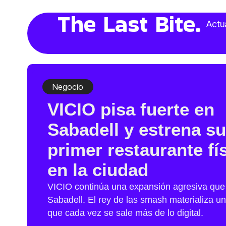
The Last Bite.
Actu
Negocio
VICIO pisa fuerte en
Sabadell y estrena su
primer restaurante fí
en la ciudad
VICIO continúa una expansión agresiva que 
Sabadell. El rey de las smash materializa u
que cada vez se sale más de lo digital.