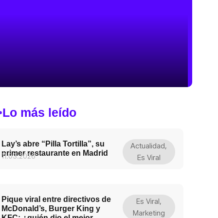
>Lo más leído
Lay’s abre “Pilla Tortilla”, su
Actualidad
,
primer restaurante en Madrid
11.03.2026
Es Viral
Pique viral entre directivos de
Es Viral
,
McDonald’s, Burger King y
Marketing
KFC: ¿quién dio el mejor