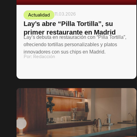
11.03.2026
Actualidad
Lay’s abre “Pilla Tortilla”, su
primer restaurante en Madrid
Lay’s debuta en restauración con “Pilla Tortilla”,
ofreciendo tortillas personalizables y platos
innovadores con sus chips en Madrid.
Por:
Redacción