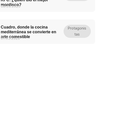
mordisco?
08.03.2026
Cuadro, donde la cocina
Protagonis
mediterránea se convierte en
Tas
arte comestible
07.03.2026