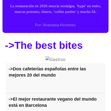
La restauración en 2026 mezcla nostalgia, ‘hype’ en redes,
marcas potentes, fitness, ‘coffee parties’ y mucha IA.
Por:
Anastasia Kostenko
->The best bites
->Dos cafeterías españolas entre las
mejores 20 del mundo
->El mejor restaurante vegano del mundo
está en Barcelona