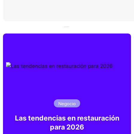
Ir a todos los artículos ->
Negocio
Las tendencias en restauración
para 2026