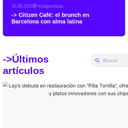
13.08.2025
Protagonistas
-> Citizen Café: el brunch en
Barcelona con alma latina
->Últimos
artículos